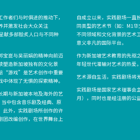
工作者们与时俱进的推动下，
自成立以来，实践剧场一直
养并激发社会大众关注
同类型的艺术节（如：M1华文
及呈献多部脍炙人口与不同种
不同领域和文化背景的艺术
意义非凡的国际平台。
郭宝崑与吴丽娟的精神向前迈
作为新加坡艺术教育的先驱
续塑造新加坡独有的文化景
年轻世代灌输对艺术的热爱
信“游戏”是艺术创作中重要
艺术源自生活，实践剧场将
戏中体现了无惧的探索精神。
实践剧场是国家艺术理事会主
长期与新加坡本地及海外的艺
月），同时也是经注册的公益
，当中包含音乐剧及经典、原
。此外，实践剧场所创作的许
剧团改编创作，在世界舞台上